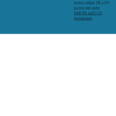
entre calles 28 y 29,
punta del este
598 95 465113
Instagram